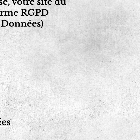
e, votre site du
 norme RGPD
s Données)
ées