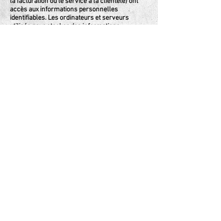
la facturation ou le service à la clientèle) ont
accès aux informations personnelles
identifiables. Les ordinateurs et serveurs
utilisés pour stocker des informations
personnelles identifiables sont conservés dans
un environnement sécurisé.
Est-ce que nous utilisons des
cookies ?
Oui. Nos cookies améliorent l’accès à notre site
et identifient les visiteurs réguliers. En outre,
nos cookies améliorent l’expérience
d’utilisateur grâce au suivi et au ciblage de ses
intérêts. Cependant, cette utilisation des
cookies n’est en aucune façon liée à des
informations personnelles identifiables sur
notre site.
6. Se désabonner
Nous utilisons l’adresse e-mail que vous
fournissez pour vous envoyer des informations
et mises à jour relatives à votre commande,
des nouvelles de l’entreprise de façon
occasionnelle, des informations sur des
produits liés, etc. Si à n’importe quel moment
vous souhaitez vous désinscrire et ne plus
recevoir d’e-mails, des instructions de