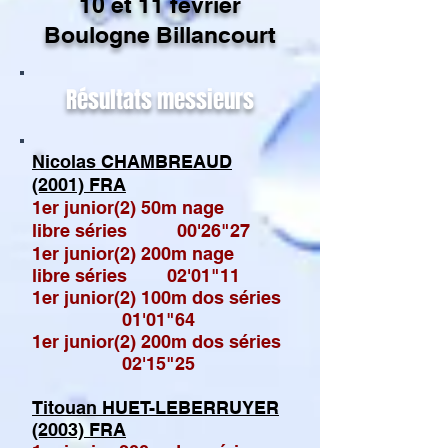
10 et 11
février
Boulogne Billancourt
Résultats messieurs
Nicolas CHAMBREAUD
(2001) FRA
1er junior(2) 50m nage
libre
séries 00'26"27
1er junior(2) 200m nage
libre séries 02'01"11
1er junior(2) 100m dos séries
01'01"64
1er junior(2) 200m dos séries
02'15"25
Titouan HUET-LEBERRUYER
(2003) FRA