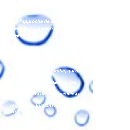
RÉUSSIE !
A l'approche de cette fin
d'année, l'occasion est faite de
revenir
sur
l'excellente saison des nageurs
junior/senior du CS CLICHY 92,
entrainés par Christophe, qui ont
particulierement brillé lors des
compétitions départementales et
régionales, trustant au passage
un
maximum de podiums et de
records