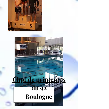
10-11février
Chpt de printemps
du 92
Boulogne