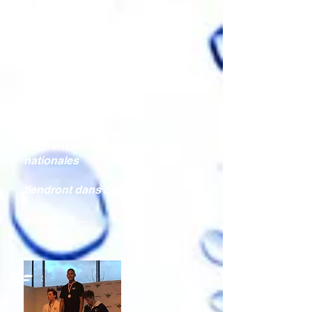
personnels !!
Performances qui permettrons
aux
nageurs de représenter le club
aux
différentes compétitions
nationales
qui se
tiendront dans quelques
semaines ...