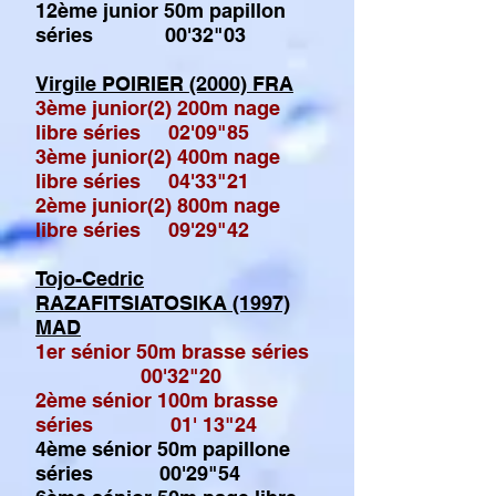
12ème junior 50m papillon
séries 00'32"03
Virgile POIRIER (2000) FRA
3ème junior(2) 200m nage
libre séries 02'09"85
3ème junior(2) 400m nage
libre séries 04'33"21
2ème junior(2) 800m nage
libre séries 09'29"42
Tojo-Cedric
RAZAFITSIATOSIKA (1997)
MAD
1er sénior 50m brasse séries
00'32"20
2ème sénior 100m brasse
séries 01' 13"24
4ème sénior 50m papillone
séries 00'29"54