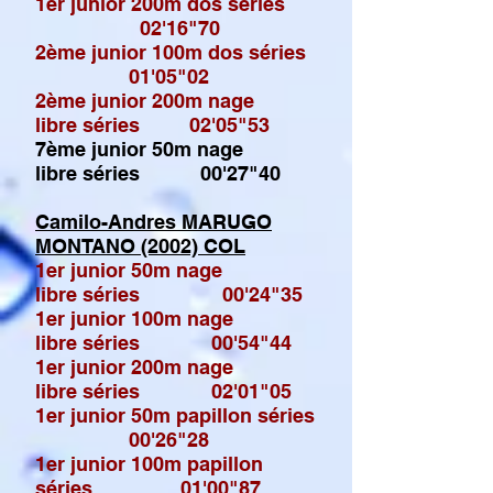
1er junior 200m dos séries
02'16"70
2ème junior 100m dos séries
01'05"02
2ème junior 200m nage
libre
séries 02'05"53
7ème junior 50m nage
libre
séries 00'27"40
Camilo-Andres MARUGO
MONTANO (2002) COL
1er junior 50m nage
libre
séries 00'24"35
1er junior 100m nage
libre séries 00'54"44
1er junior 200m nage
libre séries 02'01"05
1er junior 50m papillon séries
00'26"28
1er junior 100m papillon
séries 01'00"87