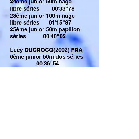
24ème
junior 50m nage
libre
séries 00'33"78
28ème junior 100m nage
libre séries 01'15"87
25ème junior 50m papillon
séries 00'40"02
Lucy DUCROCQ(2002) FRA
6ème junior 50m dos séries
00'36"54
11ème junior 100m dos séries
01'19"93
24ème junior 100m nage
libre
séries 01'12"92
21ème junior 50m nage
libre
séries 00'32"76
Lily IBO (2003) FRA
16ème junior 50m nage
libre
séries 00'31"65
20ème junior 100m nage