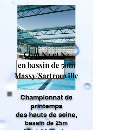
23-25 mars
Chpt N2 et N3
en bassin de 50m
Massy/Sartrouville
Championnat de
printemps
des hauts de seine,
bassin de 25m