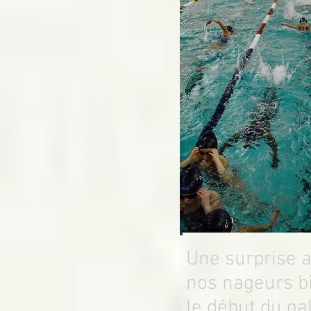
Une surprise a
nos nageurs b
le début du gal