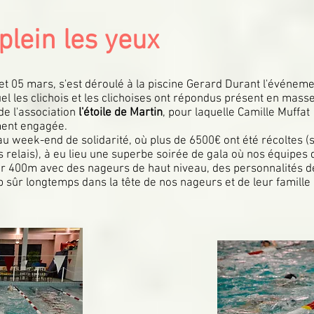
plein les yeux
t 05 mars, s'est déroulé à la piscine Gerard Durant
l'événem
uel les clichois et les clichoises ont répondus présent en mass
de l'association
l'étoile de Martin
, pour laquelle Camille Muffat
ment engagée.
au week-end de solidarité, où plus de 6500€ ont été récoltes 
s relais), à eu lieu une superbe soirée de gala où nos équipes
sur 400m avec des nageurs de haut niveau, des personnalités d
p sûr longtemps dans la tête de nos nageurs et de leur famille 