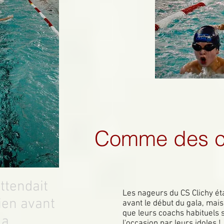
Comme des c
ttendait
Les nageurs du CS Clichy ét
ien avant
avant le début du gala, mais 
que leurs coachs habituels
a...
l'occasion par leurs idoles !