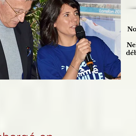
No
Ne
déb