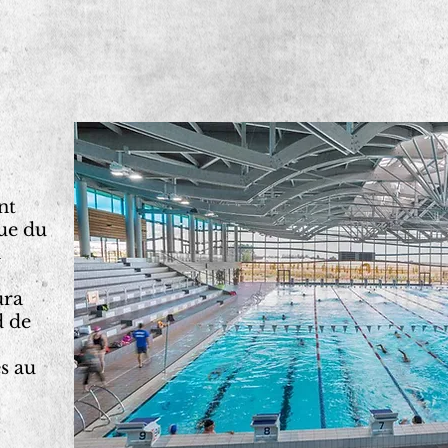
nt
ue du
m
ura
d de
es au