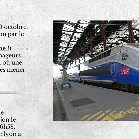
30 octobre,
on par le
ne !
)
 nageurs
, où une
les mener
le
jon le
6h58.
e lyon à